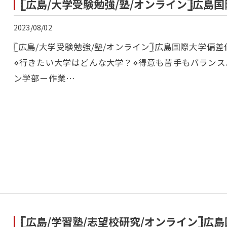
𓊈広島/大学受験勉強/塾/オンライン𓊉広島
2023/08/02
𓊈広島/大学受験勉強/塾/オンライン𓊉広島国際大学
⋄行きたい大学はどんな大学？⋄得意も苦手もバランス
ン学部ー作業…
𓊈広島/学習塾/志望校研究/オンライン𓊉広