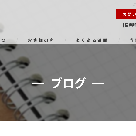
お問
[営業時
さつ
お客様の声
よくある質問
当
オン
進路
ブログ
小学
中学
高校