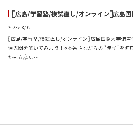
𓊈広島/学習塾/模試直し/オンライン𓊉広島
2023/08/02
𓊈広島/学習塾/模試直し/オンライン𓊉広島国際大学
過去問を解いてみよう！⋄本番さながらの‘’模試‘’を
かも☆𓆮広…