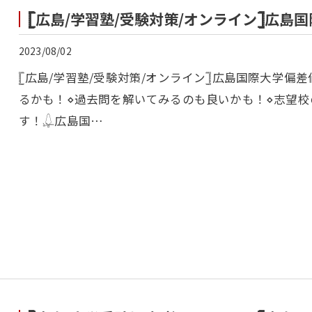
𓊈広島/学習塾/受験対策/オンライン𓊉広島
2023/08/02
𓊈広島/学習塾/受験対策/オンライン𓊉広島国際大学
るかも！⋄過去問を解いてみるのも良いかも！⋄志望
す！𓆮広島国…