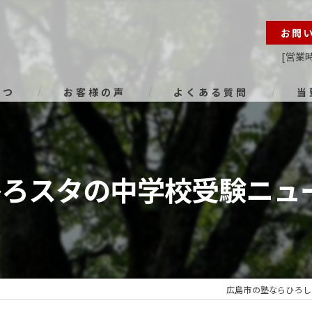
お問
[営業時
さつ
お客様の声
よくある質問
当
オン
進路
ひろスタの中学校受験ニュ
小学
中学
高校
広島市の塾ならひろし