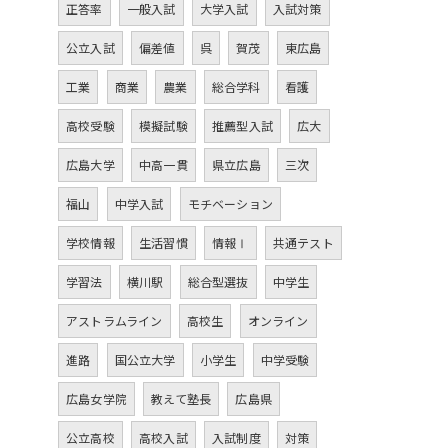
正答率
一般入試
大学入試
入試対策
公立入試
偏差値
呉
賀茂
東広島
工業
商業
農業
総合学科
看護
高校受験
模擬試験
推薦型入試
広大
広島大学
中高一貫
県立広島
三次
福山
中学入試
モチベーション
学校情報
生活習慣
情報Ⅰ
共通テスト
学習法
横川駅
総合型選抜
中学生
アストラムライン
高校生
オンライン
進路
国公立大学
小学生
中学受験
広島女学院
教えて塾長
広島県
公立高校
高校入試
入試制度
対策