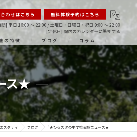
い合わせはこちら
無料体験予約はこちら
間] 平日 16:00 ～ 22:00 / 土曜日・日曜日・祝日 9:00 ～ 22:00
[定休日] 塾内のカレンダーに準拠する
塾の特徴
ブログ
コラム
ライン
指導
ース★
生
生
生
まスタディ
ブログ
"★ひろスタの中学校受験ニュース★