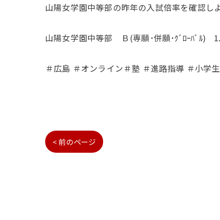
山陽女学園中等部の昨年の入試倍率を確認し
山陽女学園中等部 Ｂ(専願･併願･ｸﾞﾛｰﾊﾞﾙ) 1.
＃広島 ＃オンライン＃塾 ＃進路指導 ＃小学生 
< 前のページ