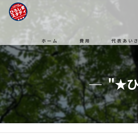
ホーム
費用
代表あい
"★