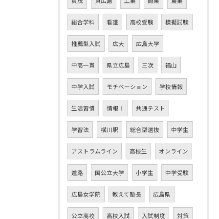
賀茂
東広島
工業
商業
農業
総合学科
看護
高校受験
模擬試験
推薦型入試
広大
広島大学
中高一貫
県立広島
三次
福山
中学入試
モチベーション
学校情報
生活習慣
情報Ⅰ
共通テスト
学習法
横川駅
総合型選抜
中学生
アストラムライン
高校生
オンライン
進路
国公立大学
小学生
中学受験
広島女学院
教えて塾長
広島県
公立高校
高校入試
入試制度
対策