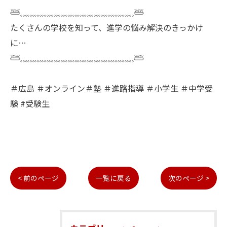
𓆷𓈓𓈓𓈓𓈓𓈓𓈓𓈓𓈓𓈓𓈓𓈓𓈓𓈓𓈓𓈓𓈓𓆷
たくさんの学校を知って、進学の悩み解決のきっかけ
に…
𓆷𓈓𓈓𓈓𓈓𓈓𓈓𓈓𓈓𓈓𓈓𓈓𓈓𓈓𓈓𓈓𓈓𓆷
＃広島 ＃オンライン＃塾 ＃進路指導 ＃小学生 ＃中学受
験 #受験生
< 前のページ
一覧に戻る
次のページ >