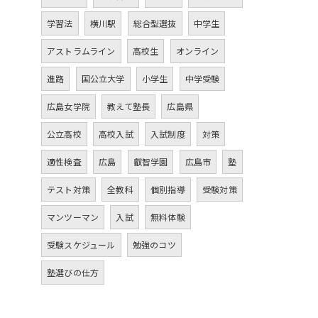
学習法
横川駅
総合型選抜
中学生
アストラムライン
高校生
オンライン
進路
国公立大学
小学生
中学受験
広島女学院
教えて塾長
広島県
公立高校
高校入試
入試制度
対策
適性検査
広島
叡智学園
広島市
塾
テスト対策
全教科
個別指導
受験対策
マンツーマン
入試
無料体験
受験スケジュール
勉強のコツ
塾選びの仕方