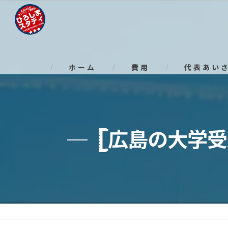
ホーム
費用
代表あい
𓊈広島の大学受