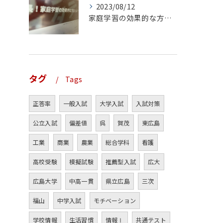
2023/08/12
家庭学習の効果的な方法とは？（前編）
タグ
Tags
正答率
一般入試
大学入試
入試対策
公立入試
偏差値
呉
賀茂
東広島
工業
商業
農業
総合学科
看護
高校受験
模擬試験
推薦型入試
広大
広島大学
中高一貫
県立広島
三次
福山
中学入試
モチベーション
学校情報
生活習慣
情報Ⅰ
共通テスト