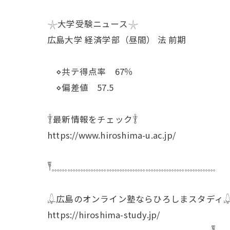
𓇼大学受験ニュース𓇼
広島大学 経済学部（昼間） 法 前期
⋄共テ得点率 67％
⋄偏差値 57.5
𓇊最新情報をチェック𓇊
https://www.hiroshima-u.ac.jp/
𓏣𓈓𓈓𓈓𓈓𓈓𓈓𓈓𓈓𓈓𓈓𓈓𓈓𓈓𓈓𓈓𓈓𓈓𓈓𓈓𓈓𓈓
𓆮広島のオンライン塾ならひろしまスタディ
https://hiroshima-study.jp/