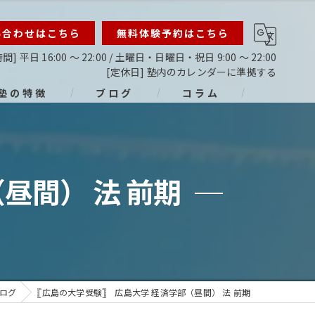
い合わせはこちら
無料体験予約はこちら
間] 平日 16:00 ～ 22:00 / 土曜日・日曜日・祝日 9:00 ～ 22:00
[定休日] 塾内のカレンダーに準拠する
塾の特徴
ブログ
コラム
ライン
指導
（昼間） 法 前期
生
生
生
ログ
𓊈広島の大学受験𓊉 広島大学 経済学部（昼間） 法 前期