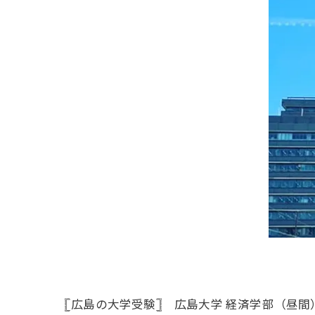
𓊈広島の大学受験𓊉 広島大学 経済学部（昼間）