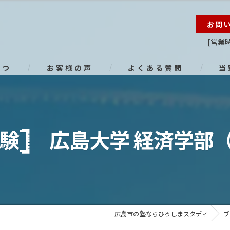
お問
[営業時
さつ
お客様の声
よくある質問
当
オン
進路
験𓊉 広島大学 経済学部
小学
中学
高校
広島市の塾ならひろしまスタディ
ブ