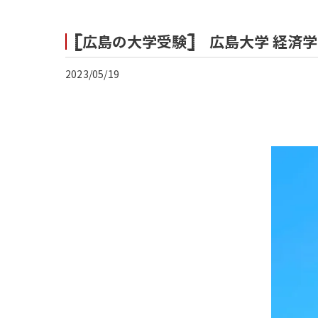
𓊈広島の大学受験𓊉 広島大学 経済
2023/05/19