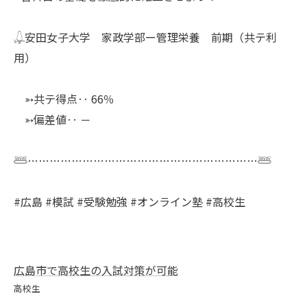
𓆮安田女子大学 家政学部ー管理栄養 前期（共テ利
用）
➳共テ得点‥ 66％
➳偏差値‥ －
𓆷………………………………………………………𓆷
#広島 #模試 #受験勉強 #オンライン塾 #高校生
広島市で高校生の入試対策が可能
高校生