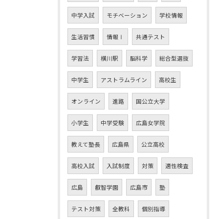
中学入試
モチベーション
学校情報
生活習慣
情報Ⅰ
共通テスト
学習法
横川駅
脳科学
総合型選抜
中学生
アストラムライン
高校生
オンライン
進路
国公立大学
小学生
中学受験
広島女学院
教えて塾長
広島県
公立高校
高校入試
入試制度
対策
適性検査
広島
叡智学園
広島市
塾
テスト対策
全教科
個別指導