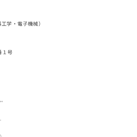
料工学・電子機械）
番１号
𓈓
