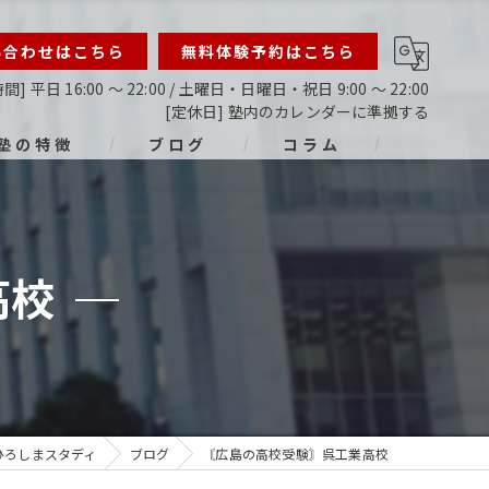
い合わせはこちら
無料体験予約はこちら
間] 平日 16:00 ～ 22:00 / 土曜日・日曜日・祝日 9:00 ～ 22:00
[定休日] 塾内のカレンダーに準拠する
塾の特徴
ブログ
コラム
ライン
指導
高校
生
生
生
ひろしまスタディ
ブログ
〘広島の高校受験〙呉工業高校