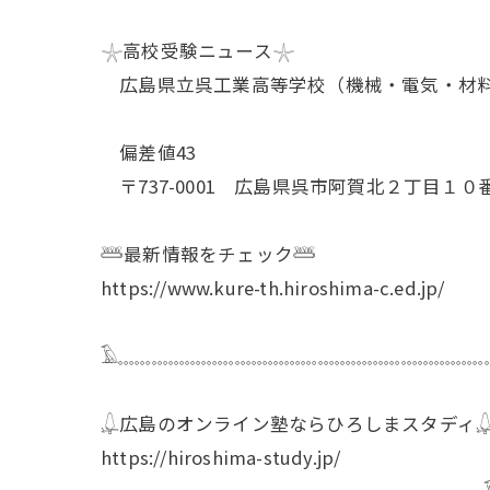
𓇼高校受験ニュース𓇼
広島県立呉工業高等学校（機械・電気・材
偏差値43
〒737-0001 広島県呉市阿賀北２丁目１０
𓆷最新情報をチェック𓆷
https://www.kure-th.hiroshima-c.ed.jp/
𓄿𓈓𓈓𓈓𓈓𓈓𓈓𓈓𓈓𓈓𓈓𓈓𓈓𓈓𓈓𓈓𓈓𓈓𓈓𓈓𓈓𓈓𓈓
𓆮広島のオンライン塾ならひろしまスタディ
https://hiroshima-study.jp/