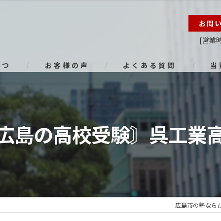
お問
[営業時
さつ
お客様の声
よくある質問
当
オン
進路
広島の高校受験〙呉工業
小学
中学
高校
広島市の塾なら