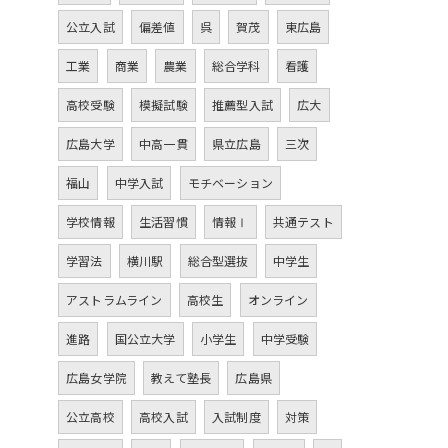
公立入試
偏差値
呉
賀茂
東広島
工業
商業
農業
総合学科
看護
高校受験
模擬試験
推薦型入試
広大
広島大学
中高一貫
県立広島
三次
福山
中学入試
モチベーション
学校情報
生活習慣
情報Ⅰ
共通テスト
学習法
横川駅
総合型選抜
中学生
アストラムライン
高校生
オンライン
進路
国公立大学
小学生
中学受験
広島女学院
教えて塾長
広島県
公立高校
高校入試
入試制度
対策