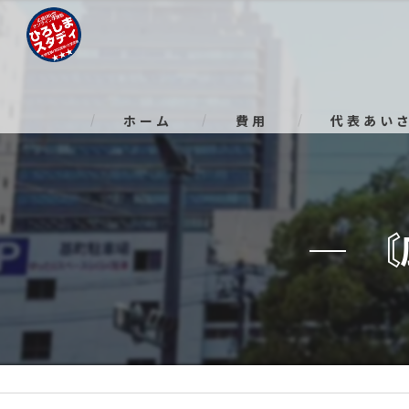
ホーム
費用
代表あい
〘