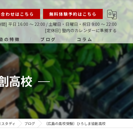
い合わせはこちら
無料体験予約はこちら
間] 平日 16:00 ～ 22:00 / 土曜日・日曜日・祝日 9:00 ～ 22:00
[定休日] 塾内のカレンダーに準拠する
塾の特徴
ブログ
コラム
ライン
指導
創高校
生
生
生
まスタディ
ブログ
〘広島の高校受験〙ひろしま協創高校