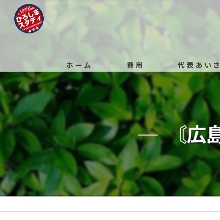
ホーム
費用
代表あい
〘広