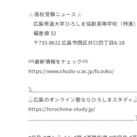
𓇼高校受験ニュース𓇼
広島修道大学ひろしま協創高等学校（特進
偏差値 52
〒733-8622 広島市西区井口四丁目6-18
𓆷最新情報をチェック𓆷
https://www.shudo-u.ac.jp/fuzoku/
𓄿𓈓𓈓𓈓𓈓𓈓𓈓𓈓𓈓𓈓𓈓𓈓𓈓𓈓𓈓𓈓𓈓𓈓𓈓𓈓𓈓𓈓𓈓
𓆮広島のオンライン塾ならひろしまスタディ
https://hiroshima-study.jp/
𓈓𓈓𓈓𓈓𓈓𓈓𓈓𓈓𓈓𓈓𓈓𓈓𓈓𓈓𓈓𓈓𓈓𓈓𓈓𓈓𓈓𓈓𓈓