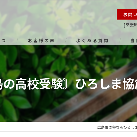
お問
[営業時
さつ
お客様の声
よくある質問
当
オン
進路
島の高校受験〙ひろしま協
小学
中学
高校
広島市の塾ならひろし