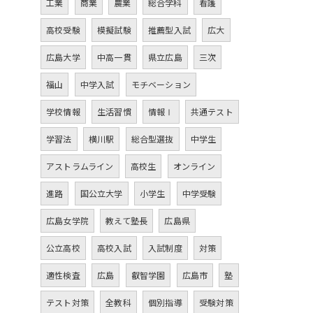
工業
商業
農業
総合学科
看護
高校受験
模擬試験
推薦型入試
広大
広島大学
中高一貫
県立広島
三次
福山
中学入試
モチベーション
学校情報
生活習慣
情報Ⅰ
共通テスト
学習法
横川駅
総合型選抜
中学生
アストラムライン
高校生
オンライン
進路
国公立大学
小学生
中学受験
広島女学院
教えて塾長
広島県
公立高校
高校入試
入試制度
対策
適性検査
広島
叡智学園
広島市
塾
テスト対策
全教科
個別指導
受験対策