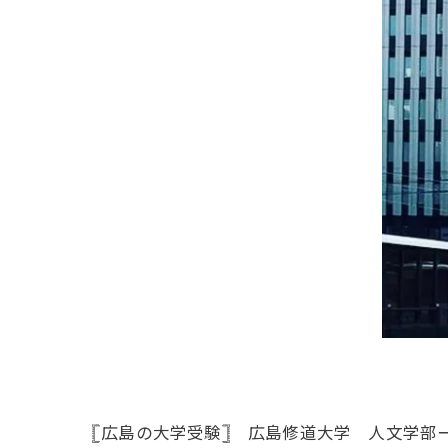
𓊈広島の大学受験𓊉 広島修道大学 人文学