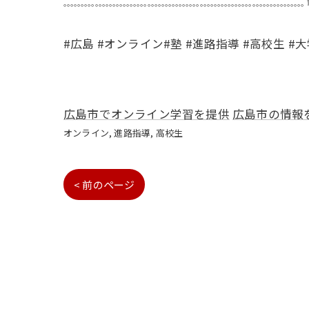
𓈓𓈓𓈓𓈓𓈓𓈓𓈓𓈓𓈓𓈓𓈓𓈓𓈓𓈓𓈓𓈓𓈓𓈓𓈓𓈓𓈓
#広島 #オンライン#塾 #進路指導 #高校生 #
広島市でオンライン学習を提供
広島市の情報
オンライン
進路指導
高校生
< 前のページ