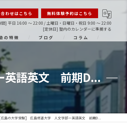
い合わせはこちら
無料体験予約はこちら
間] 平日 16:00 ～ 22:00 / 土曜日・日曜日・祝日 9:00 ～ 22:00
[定休日] 塾内のカレンダーに準拠する
塾の特徴
ブログ
コラム
ライン
指導
英語英文 前期D...
生
生
生
𓊈広島の大学受験𓊉 広島修道大学 人文学部ー英語英文 前期D...