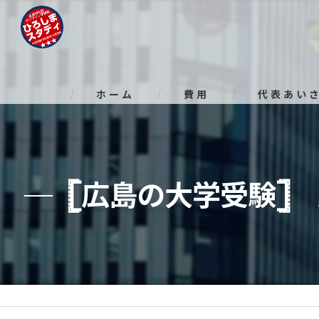
ホーム
費用
代表あい
𓊈広島の大学受験