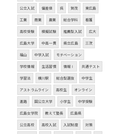
公立入試
偏差値
呉
賀茂
東広島
工業
商業
農業
総合学科
看護
高校受験
模擬試験
推薦型入試
広大
広島大学
中高一貫
県立広島
三次
福山
中学入試
モチベーション
学校情報
生活習慣
情報Ⅰ
共通テスト
学習法
横川駅
総合型選抜
中学生
アストラムライン
高校生
オンライン
進路
国公立大学
小学生
中学受験
広島女学院
教えて塾長
広島県
公立高校
高校入試
入試制度
対策