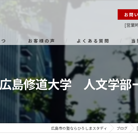
お問
[営業時
さつ
お客様の声
よくある質問
当
オン
進路
 広島修道大学 人文学部ー
小学
中学
高校
広島市の塾ならひろしまスタディ
ブログ