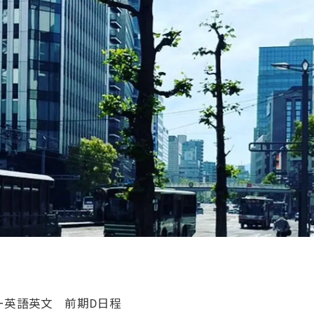
部ー英語英文 前期D日程