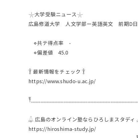
𓇼大学受験ニュース𓇼
広島修道大学 人文学部ー英語英文 前期D
⋄共テ得点率 -
⋄偏差値 45.0
𓇊 最新情報をチェック 𓇊
https://www.shudo-u.ac.jp/
𓏣𓈓𓈓𓈓𓈓𓈓𓈓𓈓𓈓𓈓𓈓𓈓𓈓𓈓𓈓𓈓𓈓𓈓𓈓𓈓𓈓𓈓𓈓
𓆮 広島のオンライン塾ならひろしまスタディ 
https://hiroshima-study.jp/