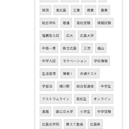
賀茂
東広島
工業
商業
農業
総合学科
看護
高校受験
模擬試験
推薦型入試
広大
広島大学
中高一貫
県立広島
三次
福山
中学入試
モチベーション
学校情報
生活習慣
情報Ⅰ
共通テスト
学習法
横川駅
総合型選抜
中学生
アストラムライン
高校生
オンライン
進路
国公立大学
小学生
中学受験
広島女学院
教えて塾長
広島県