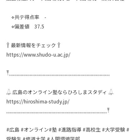
⋄共テ得点率 -
⋄偏差値 37.5
𓇊 最新情報をチェック 𓇊
https://www.shudo-u.ac.jp/
𓏣𓈓𓈓𓈓𓈓𓈓𓈓𓈓𓈓𓈓𓈓𓈓𓈓𓈓𓈓𓈓𓈓𓈓𓈓𓈓𓈓𓈓𓈓𓈓
𓆮 広島のオンライン塾ならひろしまスタディ 𓆮
https://hiroshima-study.jp/
𓈓𓈓𓈓𓈓𓈓𓈓𓈓𓈓𓈓𓈓𓈓𓈓𓈓𓈓𓈓𓈓𓈓𓈓𓈓𓈓𓈓𓈓𓈓𓏣
#広島 #オンライン#塾 #進路指導 #高校生 #大学受験 #
受験生 #修道大学 #人間環境学部