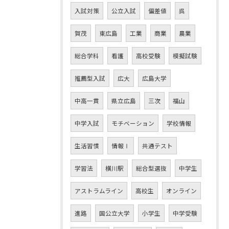
入試対策
公立入試
偏差値
呉
賀茂
東広島
工業
商業
農業
総合学科
看護
高校受験
模擬試験
推薦型入試
広大
広島大学
中高一貫
県立広島
三次
福山
中学入試
モチベーション
学校情報
生活習慣
情報Ⅰ
共通テスト
学習法
横川駅
総合型選抜
中学生
アストラムライン
高校生
オンライン
進路
国公立大学
小学生
中学受験