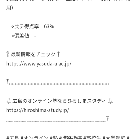
用）
⋄共テ得点率 63%
⋄偏差値 -
𓇊 最新情報をチェック 𓇊
https://www.yasuda-u.ac.jp/
𓏣𓈓𓈓𓈓𓈓𓈓𓈓𓈓𓈓𓈓𓈓𓈓𓈓𓈓𓈓𓈓𓈓𓈓𓈓𓈓𓈓𓈓𓈓𓈓
𓆮 広島のオンライン塾ならひろしまスタディ 𓆮
https://hiroshima-study.jp/
𓈓𓈓𓈓𓈓𓈓𓈓𓈓𓈓𓈓𓈓𓈓𓈓𓈓𓈓𓈓𓈓𓈓𓈓𓈓𓈓𓈓𓈓𓈓𓏣
#広島 #オンライン #塾 #進路指導 #高校生 #大学受験 #