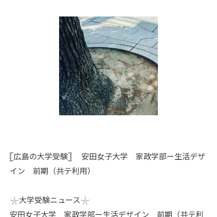
𓊈広島の大学受験𓊉 安田女子大学 家政学部ー生活デザ
イン 前期（共テ利用）
𓇼大学受験ニュース𓇼
安田女子大学 家政学部ー生活デザイン 前期（共テ利