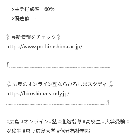
⋄共テ得点率 60%
⋄偏差値 -
𓇊 最新情報をチェック 𓇊
https://www.pu-hiroshima.ac.jp/
𓏣𓈓𓈓𓈓𓈓𓈓𓈓𓈓𓈓𓈓𓈓𓈓𓈓𓈓𓈓𓈓𓈓𓈓𓈓𓈓𓈓𓈓𓈓𓈓
𓆮 広島のオンライン塾ならひろしまスタディ 𓆮
https://hiroshima-study.jp/
𓈓𓈓𓈓𓈓𓈓𓈓𓈓𓈓𓈓𓈓𓈓𓈓𓈓𓈓𓈓𓈓𓈓𓈓𓈓𓈓𓈓𓈓𓈓𓏣
#広島 #オンライン#塾 #進路指導 #高校生 #大学受験 #
受験生 #県立広島大学 #保健福祉学部