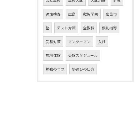
公立高校
高校入試
入試制度
対策
適性検査
広島
叡智学園
広島市
塾
テスト対策
全教科
個別指導
受験対策
マンツーマン
入試
無料体験
受験スケジュール
勉強のコツ
塾選びの仕方