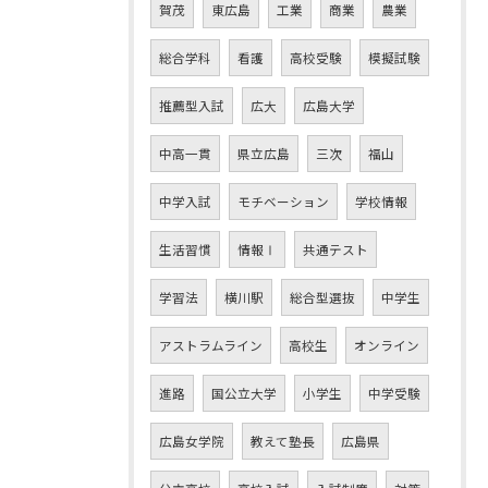
賀茂
東広島
工業
商業
農業
総合学科
看護
高校受験
模擬試験
推薦型入試
広大
広島大学
中高一貫
県立広島
三次
福山
中学入試
モチベーション
学校情報
生活習慣
情報Ⅰ
共通テスト
学習法
横川駅
総合型選抜
中学生
アストラムライン
高校生
オンライン
進路
国公立大学
小学生
中学受験
広島女学院
教えて塾長
広島県