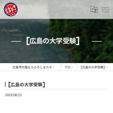
𓊈広島の大学受験𓊉
広島市の塾ならひろしまスタディ
ブログ
𓊈広島の大学受験𓊉
𓊈広島の大学受験𓊉
2023/06/15