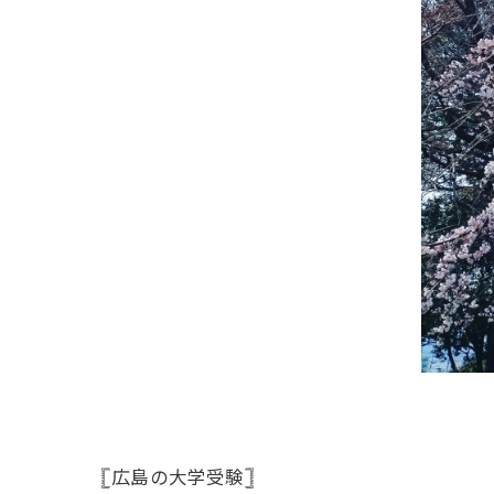
𓊈広島の大学受験𓊉