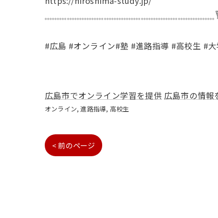
https://hiroshima-study.jp/
𓈓𓈓𓈓𓈓𓈓𓈓𓈓𓈓𓈓𓈓𓈓𓈓𓈓𓈓𓈓𓈓𓈓𓈓𓈓𓈓𓈓𓈓
#広島 #オンライン#塾 #進路指導 #高校生 #
広島市でオンライン学習を提供
広島市の情報
オンライン
進路指導
高校生
< 前のページ