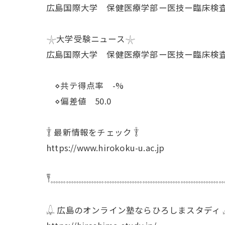
広島国際大学 保健医療学部ー医技ー臨床検
𓇼大学受験ニュース𓇼
広島国際大学 保健医療学部ー医技ー臨床検
⋄共テ得点率 -%
⋄偏差値 50.0
𓇊 最新情報をチェック 𓇊
https://www.hirokoku-u.ac.jp
𓏣𓈓𓈓𓈓𓈓𓈓𓈓𓈓𓈓𓈓𓈓𓈓𓈓𓈓𓈓𓈓𓈓𓈓𓈓𓈓𓈓𓈓𓈓
𓆮 広島のオンライン塾ならひろしまスタディ 