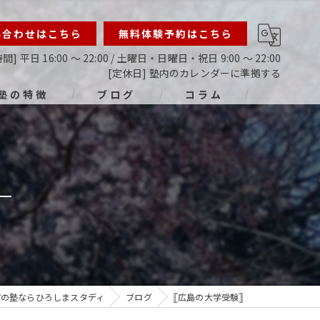
い合わせはこちら
無料体験予約はこちら
間] 平日 16:00 ～ 22:00 / 土曜日・日曜日・祝日 9:00 ～ 22:00
[定休日] 塾内のカレンダーに準拠する
塾の特徴
ブログ
コラム
ライン
指導
生
生
生
市の塾ならひろしまスタディ
ブログ
𓊈広島の大学受験𓊉