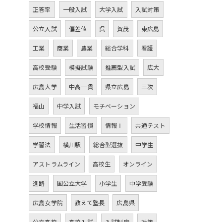
正答率
一般入試
大学入試
入試対策
公立入試
偏差値
呉
賀茂
東広島
工業
商業
農業
総合学科
看護
高校受験
模擬試験
推薦型入試
広大
広島大学
中高一貫
県立広島
三次
福山
中学入試
モチベーション
学校情報
生活習慣
情報Ⅰ
共通テスト
学習法
横川駅
総合型選抜
中学生
アストラムライン
高校生
オンライン
進路
国公立大学
小学生
中学受験
広島女学院
教えて塾長
広島県
公立高校
高校入試
入試制度
対策