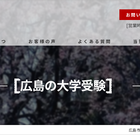
お問
[営業時
さつ
お客様の声
よくある質問
当
オン
進路
𓊈広島の大学受験𓊉
小学
中学
高校
広島