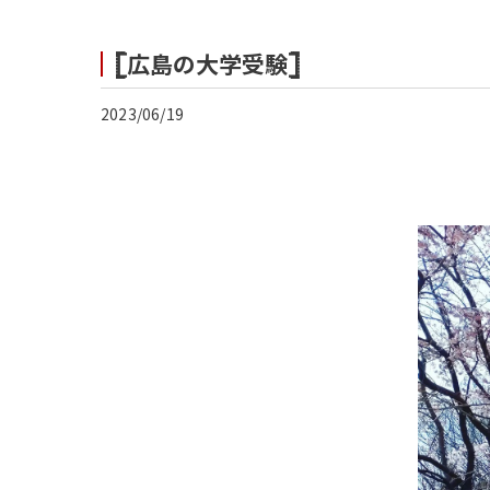
𓊈広島の大学受験𓊉
2023/06/19