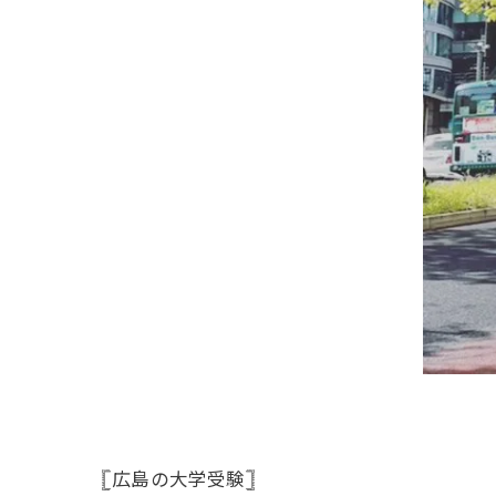
𓊈広島の大学受験𓊉