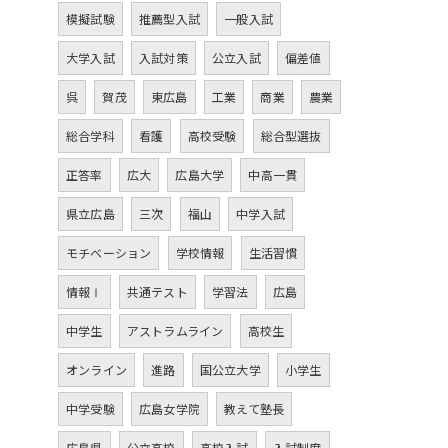
模擬試験
推薦型入試
一般入試
大学入試
入試対策
公立入試
偏差値
呉
賀茂
東広島
工業
商業
農業
総合学科
看護
高校受験
総合型選抜
正答率
広大
広島大学
中高一貫
県立広島
三次
福山
中学入試
モチベーション
学校情報
生活習慣
情報Ⅰ
共通テスト
学習法
広島
中学生
アストラムライン
高校生
オンライン
進路
国公立大学
小学生
中学受験
広島女学院
教えて塾長
広島県
公立高校
高校入試
入試制度