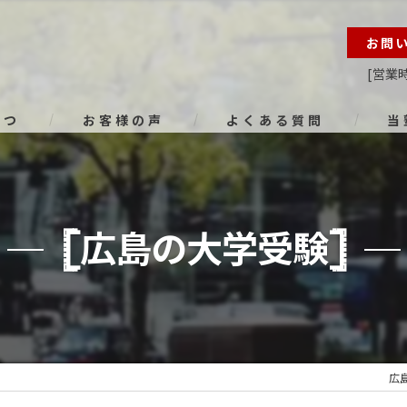
お問
[営業時
さつ
お客様の声
よくある質問
当
オン
進路
𓊈広島の大学受験𓊉
小学
中学
高校
広