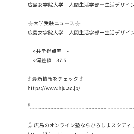
広島女学院大学 人間生活学部ー生活デザイ
𓇼大学受験ニュース𓇼
広島女学院大学 人間生活学部ー生活デザイ
⋄共テ得点率 -
⋄偏差値 37.5
𓇊 最新情報をチェック 𓇊
https://www.hju.ac.jp/
𓏣𓈓𓈓𓈓𓈓𓈓𓈓𓈓𓈓𓈓𓈓𓈓𓈓𓈓𓈓𓈓𓈓𓈓𓈓𓈓𓈓𓈓𓈓
𓆮 広島のオンライン塾ならひろしまスタディ 