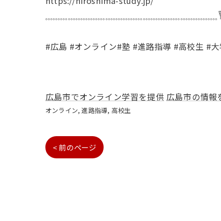
https://hiroshima-study.jp/
𓈓𓈓𓈓𓈓𓈓𓈓𓈓𓈓𓈓𓈓𓈓𓈓𓈓𓈓𓈓𓈓𓈓𓈓𓈓𓈓𓈓𓈓
#広島 #オンライン#塾 #進路指導 #高校生 #
広島市でオンライン学習を提供
広島市の情報
オンライン
進路指導
高校生
< 前のページ