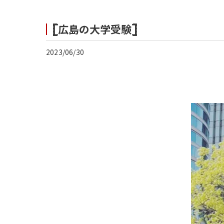
𓊈広島の大学受験𓊉
2023/06/30