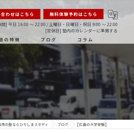
い合わせはこちら
無料体験予約はこちら
間] 平日 16:00 ～ 22:00 / 土曜日・日曜日・祝日 9:00 ～ 22:00
[定休日] 塾内のカレンダーに準拠する
塾の特徴
ブログ
コラム
ライン
指導
生
生
生
島市の塾ならひろしまスタディ
ブログ
𓊈広島の大学受験𓊉