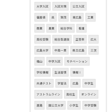
大学入試
入試対策
公立入試
偏差値
呉
賀茂
東広島
工業
商業
農業
総合学科
看護
高校受験
総合型選抜
正答率
広大
広島大学
中高一貫
県立広島
三次
福山
中学入試
モチベーション
学校情報
生活習慣
情報Ⅰ
共通テスト
学習法
広島
中学生
アストラムライン
高校生
オンライン
進路
国公立大学
小学生
中学受験