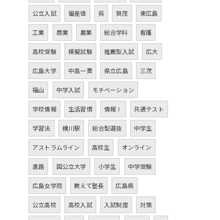
公立入試
偏差値
呉
賀茂
東広島
工業
商業
農業
総合学科
看護
高校受験
模擬試験
推薦型入試
広大
広島大学
中高一貫
県立広島
三次
福山
中学入試
モチベーション
学校情報
生活習慣
情報Ⅰ
共通テスト
学習法
横川駅
総合型選抜
中学生
アストラムライン
高校生
オンライン
進路
国公立大学
小学生
中学受験
広島女学院
教えて塾長
広島県
公立高校
高校入試
入試制度
対策