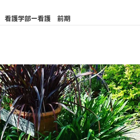
学 看護学部ー看護 前期