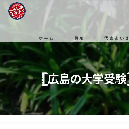
ホーム
費用
代表あい
𓊈広島の大学受