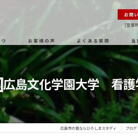
お問
[営業時
さつ
お客様の声
よくある質問
当
オン
進路
験𓊉広島文化学園大学 看
小学
中学
高校
広島市の塾ならひろしまスタディ
ブログ