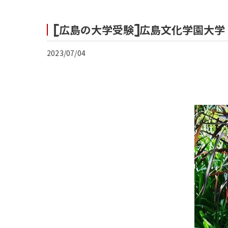
𓊈広島の大学受験𓊉広島文化学園大
2023/07/04