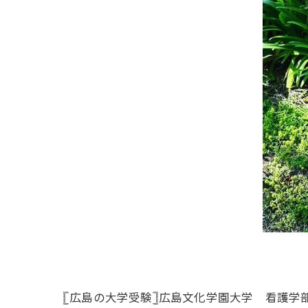
𓊈広島の大学受験𓊉広島文化学園大学 看護