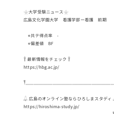
𓇼大学受験ニュース𓇼
広島文化学園大学 看護学部ー看護 前期
⋄共テ得点率 -
⋄偏差値 BF
𓇊 最新情報をチェック 𓇊
https://hbg.ac.jp/
𓏣𓈓𓈓𓈓𓈓𓈓𓈓𓈓𓈓𓈓𓈓𓈓𓈓𓈓𓈓𓈓𓈓𓈓𓈓𓈓𓈓𓈓𓈓
𓆮 広島のオンライン塾ならひろしまスタディ 
https://hiroshima-study.jp/