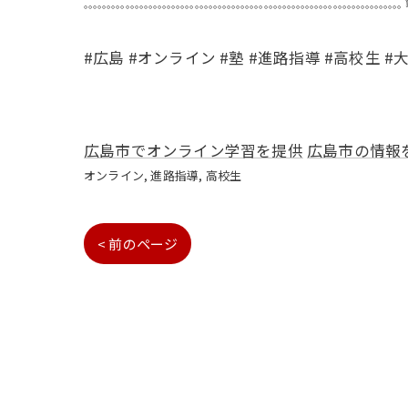
𓈓𓈓𓈓𓈓𓈓𓈓𓈓𓈓𓈓𓈓𓈓𓈓𓈓𓈓𓈓𓈓𓈓𓈓𓈓𓈓𓈓𓈓
#広島 #オンライン #塾 #進路指導 #高校生 
広島市でオンライン学習を提供
広島市の情報
オンライン
進路指導
高校生
< 前のページ