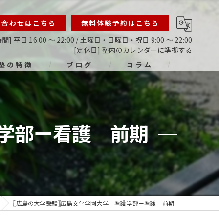
い合わせはこちら
無料体験予約はこちら
間] 平日 16:00 ～ 22:00 / 土曜日・日曜日・祝日 9:00 ～ 22:00
[定休日] 塾内のカレンダーに準拠する
塾の特徴
ブログ
コラム
ライン
指導
護学部ー看護 前期
生
生
生
𓊈広島の大学受験𓊉広島文化学園大学 看護学部ー看護 前期